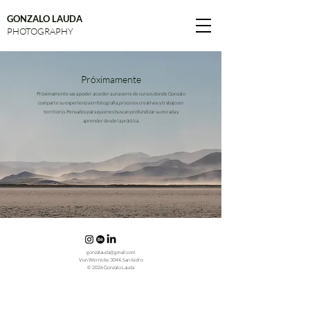
GONZALO LAUDA
PHOTOGRAPHY
Próximamente
Próximamente vas a poder acceder a una serie de cursos donde Gonzalo
comparte su experiencia en fotografía, procesos creativos y trabajo en
territorio. Pensados para quienes buscan profundizar su mirada y
aprender desde la práctica.
gonzalauda@gmail.com
Von Wernicke 3044, San Isidro
© 2026 Gonzalo Lauda