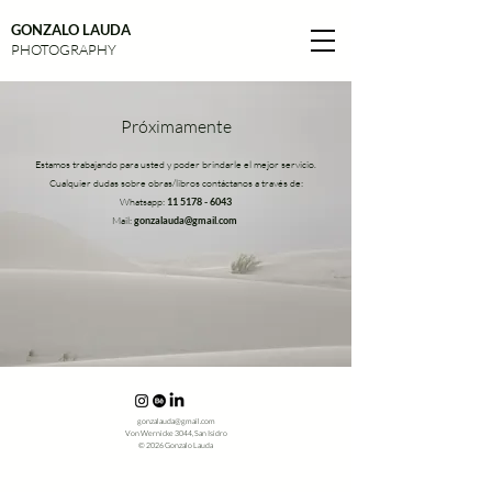
GONZALO LAUDA
PHOTOGRAPHY
Próximamente
Estamos trabajando para usted y poder brindarle el mejor servicio.
Cualquier dudas sobre obras/libros contáctanos a través de:
Whatsapp:
11 5178 - 6043
Mail:
gonzalauda@gmail.com
gonzalauda@gmail.com
Von Wernicke 3044, San Isidro
© 2026 Gonzalo Lauda