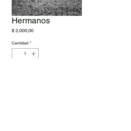
Hermanos
Precio
$ 2.000,00
Cantidad
*
Agregar al carrito
USD
gonzalauda@gmail.com
Von Wernicke 3044, San Isidro
© 2026 Gonzalo Lauda